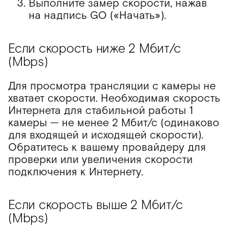
Выполните замер скорости, нажав
Акция «Безопасный
Карточка устройства
на надпись GO («Начать»).
онлайн»
Карточка видеокамеры
Акция «Видеокамера
Если скорость ниже 2 Мбит/с
уличная поворотная 4G»
Настройки камеры и
(Mbps)
дополнительные функции
Для просмотра трансляции с камеры не
SD-карта (карта памяти)
хватает скорости. Необходимая скорость
Интернета для стабильной работы 1
камеры — не менее 2 Мбит/с (одинаково
для входящей и исходящей скорости).
Обратитесь к вашему провайдеру для
проверки или увеличения скорости
подключения к Интернету.
Если скорость выше 2 Мбит/с
(Mbps)