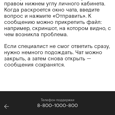
Акция «Безопасный
Карточка устройства
правом нижнем углу личного кабинета.
онлайн»
Когда раскроется окно чата, введите
Карточка видеокамеры
вопрос и нажмите «Отправить». К
Акция «Видеокамера
сообщению можно прикрепить файл:
уличная поворотная 4G»
Настройки камеры и
например, скриншот, на котором видно, с
дополнительные функции
чем возникла проблема.
SD-карта (карта памяти)
Если специалист не смог ответить сразу,
нужно немного подождать. Чат можно
закрыть, а затем снова открыть —
сообщения сохранятся.
Телефон поддержки
8-800-1000-800