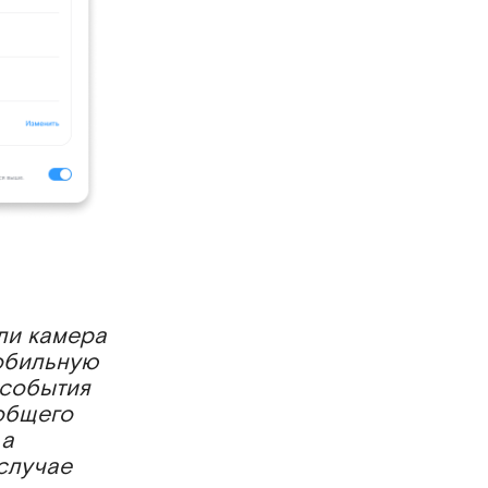
ли камера
мобильную
 события
 общего
 а
 случае