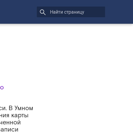
ео
си. В Умном
ния карты
юченной
записи