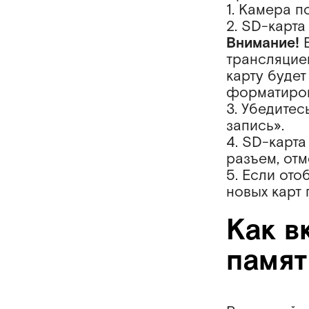
1. Камера п
2. SD-карта
Внимание!
Е
трансляцией
карту будет
форматиров
3. Убедитес
запись».
4. SD-карт
разъем, от
5. Если от
новых карт 
Как в
памят