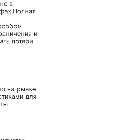
не в
ифах Полная
пособом
раничения и
ать потери
то на рынке
стиками для
рты