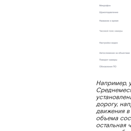
Например, 
Среднемеся
установлен
дорогу, на
движения в 
объема сост
остальная ч