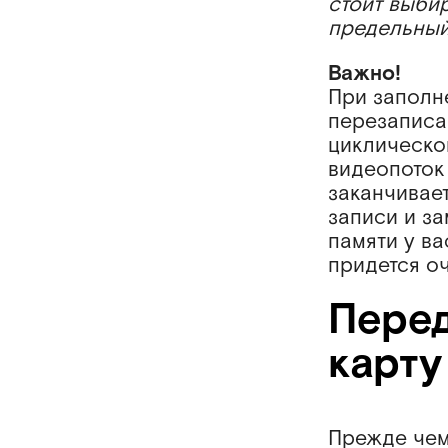
стоит выбир
предельный
Важно!
При заполн
перезаписа
циклической
видеопоток
заканчивае
записи и за
памяти у ва
придется о
Перед
карту
Прежде чем 