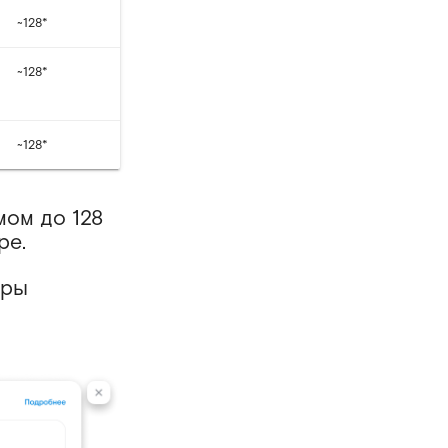
~128*
~128*
~128*
мом до 128
ре.
еры