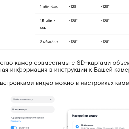
1 мбит/сек
~128
~128*
1,5 мбит/
~128*
~128*
сек
2 мбит/сек
~128*
~128*
нство камер совместимы с SD-картами объе
ная информация в инструкции к Вашей каме
настройками видео можно в настройках кам