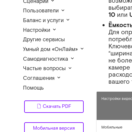
возможн
Сценарии
выбират
Пользователи
10
или
Баланс и услуги
Ёмкост
Настройки
Для опр
потребл
Другие сервисы
Ключево
Умный дом «ОнЛайм»
“ширина
Самодиагностика
не боле
камере 
Частые вопросы
расходо
Соглашения
вашего 
Помощь
Настройки виде
Скачать PDF
Мобильные
Мобильная версия