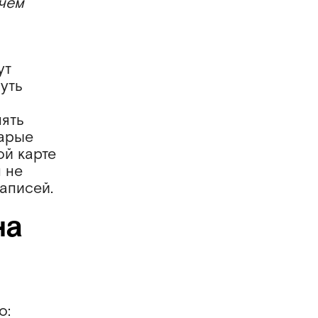
 чем
ут
уть
о
мять
тарые
ой карте
 не
аписей.
на
о: