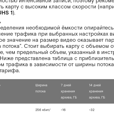
остью интенсивной записи, поэтому реком
ь карту с высоким классом скорости (напр
UHS 1
).
ь
еделения необходимой ёмкости опирайтесь
ение трафика при выбранных настройках в
е значение на размер видео оказывает па
 потока”. Стоит выбирать карту с объемом о
е, чем предельный объем, указанный в инст
Ниже представлена таблица с приблизител
м трафика в зависимости от ширины потока
тарифа.
о
Ширина
7 дней
14 дней
потока
хранения
хранения
архива, ГБ
архива, ГБ
256 кбит/
~16
~32