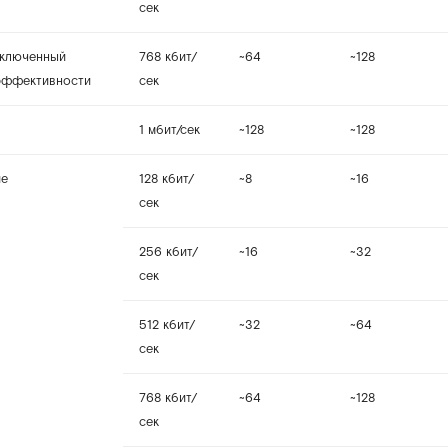
сек
включенный
768 кбит/
~64
~128
эффективности
сек
1 мбит/сек
~128
~128
ие
128 кбит/
~8
~16
сек
256 кбит/
~16
~32
сек
512 кбит/
~32
~64
сек
768 кбит/
~64
~128
сек