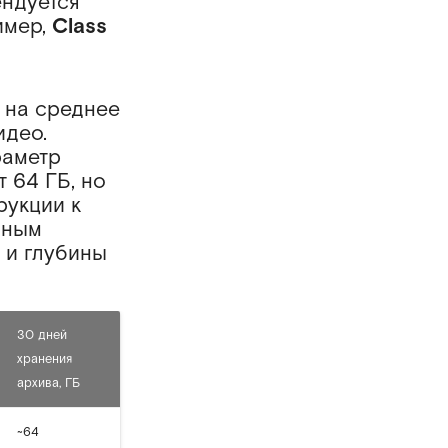
ендуется
имер,
Class
 на среднее
идео.
раметр
т 64 ГБ, но
рукции к
ьным
 и глубины
30 дней
хранения
архива, ГБ
~64