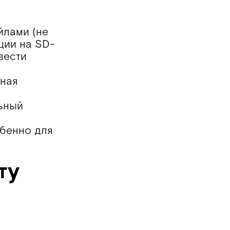
йлами (не
ции на SD-
вести
лная
льный
обенно для
ту