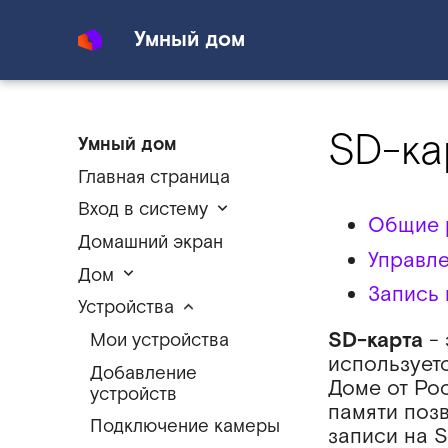
Умный дом
SD-ка
Умный дом
Главная страница
Вход в систему
Общие 
Домашний экран
Управле
Дом
Запись 
Устройства
SD-карта
- 
Мои устройства
использует
Добавление
Доме от Ро
устройств
памяти поз
Подключение камеры
записи на S