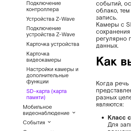
событий, ос
Подключение
контроллера
облако, те
запись.
Устройства Z-Wave
Камеры с S
Подключение
сохранения
устройства Z-Wave
регулярно 
Карточка устройства
данных.
Карточка
Как в
видеокамеры
Настройки камеры и
дополнительные
функции
Когда речь 
представле
SD-карта (карта
разных цел
памяти)
являются:
Мобильное
видеонаблюдение
Класс 
События
Для зап